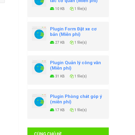
tác cơ quan (Miễn phí)
10 KB
1 file(s)
Plugin Form Đặt xe cơ
bản (Miễn phí)
27 KB
1 file(s)
Plugin Quản lý công văn
(Miễn phí)
31 KB
1 file(s)
Plugin Phòng chát góp ý
(miễn phí)
17 KB
1 file(s)
CÙNG CHỦ ĐỀ