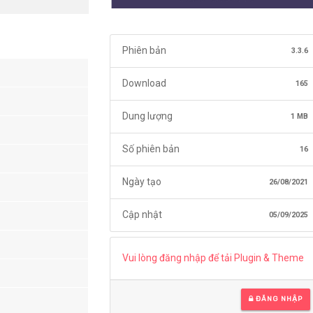
Phiên bản
3.3.6
Download
165
Dung lượng
1 MB
Số phiên bản
16
Ngày tạo
26/08/2021
Cập nhật
05/09/2025
Vui lòng đăng nhập để tải Plugin & Theme
ĐĂNG NHẬP