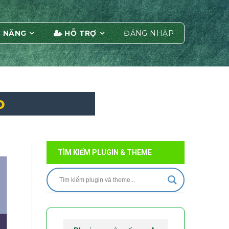
 NĂNG
HỖ TRỢ
ĐĂNG NHẬP
o
TÌM KIẾM PLUGIN & THEME