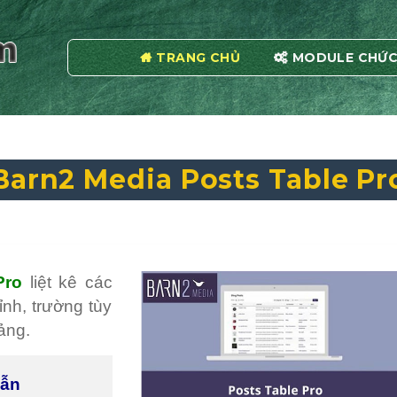
TRANG CHỦ
MODULE CHỨC
Barn2 Media Posts Table Pr
Pro
liệt kê các
ỉnh, trường tùy
ảng.
dẫn