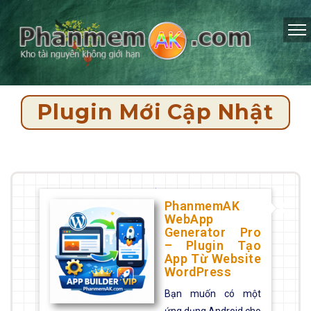
Plugin Mới Cập Nhật
PhanmemAK
WebApp
Generator Pro
– Plugin Tạo
App Từ Website
WordPress
Bạn muốn có một