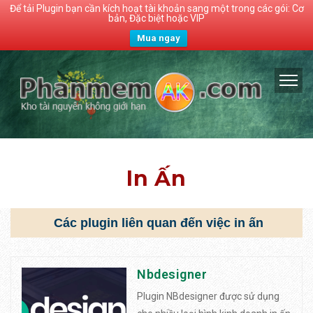
Để tải Plugin bạn cần kích hoạt tài khoản sang một trong các gói: Cơ
bản, Đặc biệt hoặc VIP
Mua ngay
In Ấn
Các plugin liên quan đến việc in ấn
Nbdesigner
Plugin NBdesigner được sử dụng