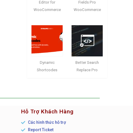
Editor for
Fields Pro
WooCommerce
WooCommerce
Dynamic
Better Search
Shortcodes
Replace Pro
Hỗ Trợ Khách Hàng
Các hình thức hỗ trợ
Report Ticket