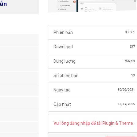
dẫn
Phiên bản
0.9.2.1
Download
237
Dung lượng
756 KB
Số phiên bản
13
Ngày tạo
30/09/2021
Cập nhật
13/12/2025
Vui lòng đăng nhập để tải Plugin & Theme