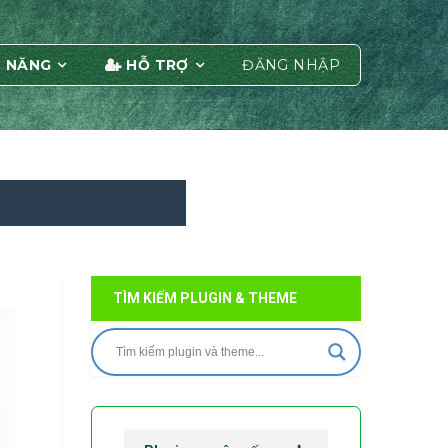
 NĂNG
HỖ TRỢ
ĐĂNG NHẬP
TÌM KIẾM PLUGIN & THEME