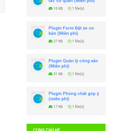
tác cơ quan (Miễn phí)
10 KB
1 file(s)
Plugin Form Đặt xe cơ
bản (Miễn phí)
27 KB
1 file(s)
Plugin Quản lý công văn
(Miễn phí)
31 KB
1 file(s)
Plugin Phòng chát góp ý
(miễn phí)
17 KB
1 file(s)
CÙNG CHỦ ĐỀ