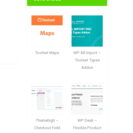
Toolset Maps
WP All Import –
Toolset Types
Addon
Themehigh –
WP Desk –
Checkout Field
Flexible Product