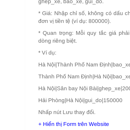
ghep_xe, bao_xe, gui_do.
* Giá: Nhập chỉ số, không có dấu c
đơn vị tiền tệ (ví dụ: 800000).
* Quan trọng: Mỗi quy tắc giá phả
dòng riêng biệt.
* Ví dụ:
Hà Nội|Thành Phố Nam Định|bao_x
Thành Phố Nam Định|Hà Nội|bao_x
Hà Nội|Sân bay Nội Bài|ghep_xe|2
Hải Phòng|Hà Nội|gui_do|150000
Nhấp nút Lưu thay đổi.
+ Hiển thị Form trên Website