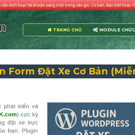
n cần kích hoạt tài khoản sang một trong các gói: Cơ bản, Đặc biệt hoặc V
TRANG CHỦ
MODULE CHỨC
n Form Đặt Xe Cơ Bản (Miễ
 phát triển và
K.com
) cực kỳ
g đặt xe trực
a bạn. Plugin