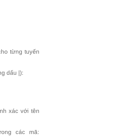
 cho từng tuyến
g dấu |):
nh xác với tên
rong các mã: