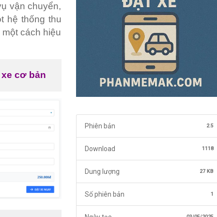
 vụ vận chuyển,
ột hệ thống thu
g một cách hiệu
 xe cơ bản
Phiên bản
2.5
Download
1118
Dung lượng
27 KB
Số phiên bản
1
Ngày tạo
03/05/2025