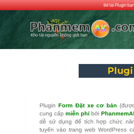
Để tải Plugin bạ
Plugi
Plugin
Form Đặt xe cơ bản
(được
cung cấp
miễn phí
bởi
PhanmemA
dễ sử dụng để tích hợp chức năn
tuyến vào trang web WordPress củ