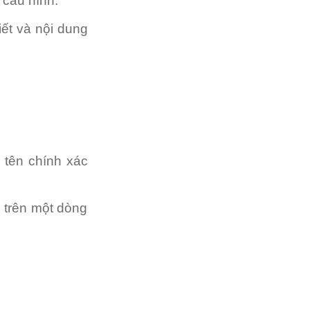
 cấu hình.
iết và nội dung
 tên chính xác
m trên một dòng