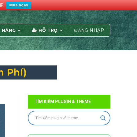
IP
Mua ngay
 NĂNG
HỖ TRỢ
ĐĂNG NHẬP
n Phí)
TÌM KIẾM PLUGIN & THEME