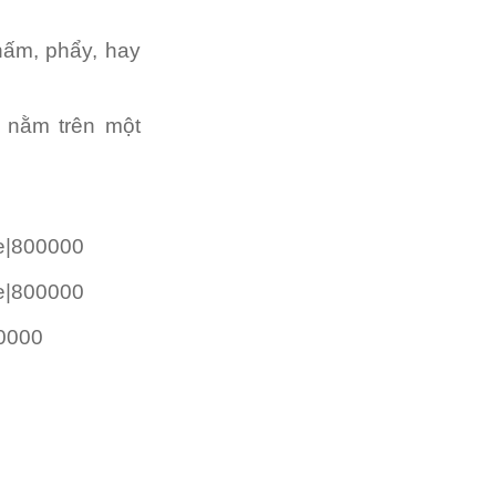
hấm, phẩy, hay
i nằm trên một
e|800000
e|800000
00000