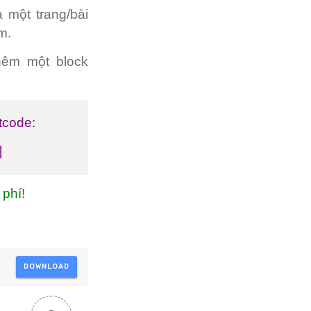
 một trang/bài
m.
thêm một block
tcode:
]
 phí!
DOWNLOAD