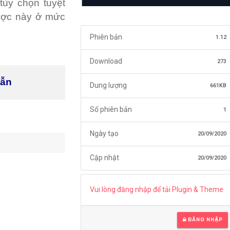
 tùy chọn tuyệt
lược này ở mức
Phiên bản
1.12
Download
273
dẫn
Dung lượng
661KB
Số phiên bản
1
Ngày tạo
20/09/2020
Cập nhật
20/09/2020
Vui lòng đăng nhập để tải Plugin & Theme
ĐĂNG NHẬP