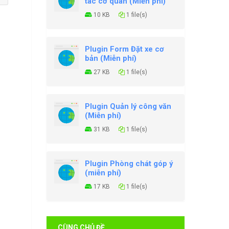
tác cơ quan (Miễn phí)
10 KB
1 file(s)
Plugin Form Đặt xe cơ
bản (Miễn phí)
27 KB
1 file(s)
Plugin Quản lý công văn
(Miễn phí)
31 KB
1 file(s)
Plugin Phòng chát góp ý
(miễn phí)
17 KB
1 file(s)
CÙNG CHỦ ĐỀ