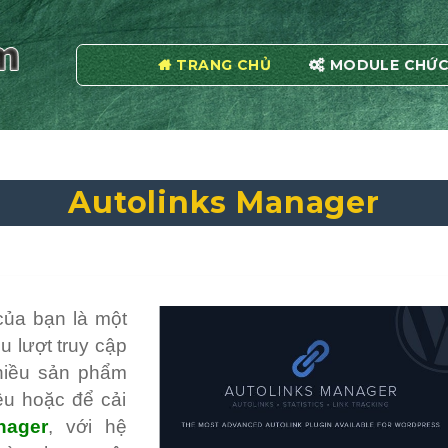
TRANG CHỦ
MODULE CHỨC
Autolinks Manager
của bạn là một
u lượt truy cập
nhiều sản phẩm
iệu hoặc để cải
nager
, với hệ