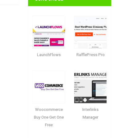
LaunchFlows
RafflePress Pro
Woocommerce
Interlinks
Buy One Get One
Manager
Free