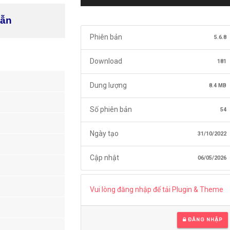
dẫn
Phiên bản
5.6.8
Download
181
Dung lượng
8.4 MB
Số phiên bản
54
Ngày tạo
31/10/2022
Cập nhật
06/05/2026
Vui lòng đăng nhập để tải Plugin & Theme
ĐĂNG NHẬP