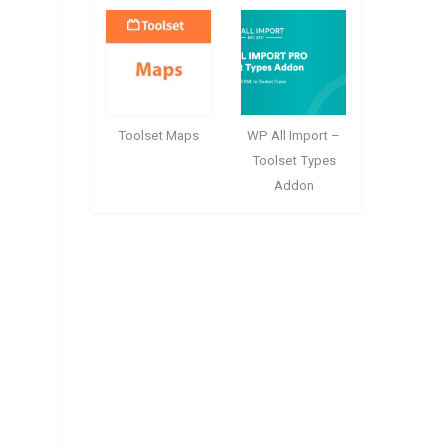
Toolset Maps
WP All Import –
Toolset Types
Addon