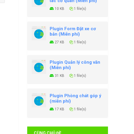
tác cơ quan (Miễn phí)
10 KB
1 file(s)
Plugin Form Đặt xe cơ
bản (Miễn phí)
27 KB
1 file(s)
Plugin Quản lý công văn
(Miễn phí)
31 KB
1 file(s)
Plugin Phòng chát góp ý
(miễn phí)
17 KB
1 file(s)
CÙNG CHỦ ĐỀ