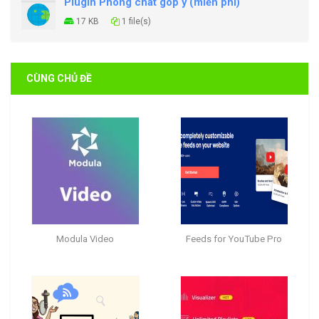
Plugin Phòng chát góp ý (miễn phí)
17 KB
1 file(s)
CÙNG CHỦ ĐỀ
Modula Video
Feeds for YouTube Pro