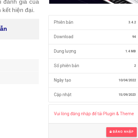
ài đánh giá của
kết hiện đại.
Phiên bản
3.4.2
dẫn
Download
94
Dung lượng
1.4 MB
Số phiên bản
2
Ngày tạo
10/04/2022
Cập nhật
15/09/2023
Vui lòng đăng nhập để tải Plugin & Theme
ĐĂNG NHẬP