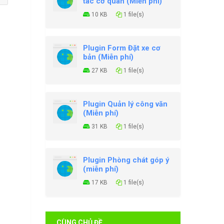
tác cơ quan (Miễn phí)
10 KB
1 file(s)
Plugin Form Đặt xe cơ
bản (Miễn phí)
27 KB
1 file(s)
Plugin Quản lý công văn
(Miễn phí)
31 KB
1 file(s)
Plugin Phòng chát góp ý
(miễn phí)
17 KB
1 file(s)
CÙNG CHỦ ĐỀ