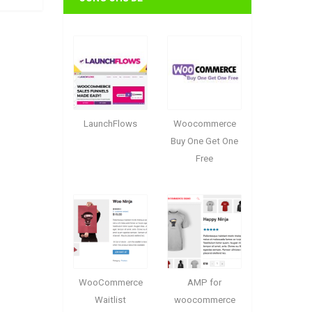
LaunchFlows
Woocommerce
Buy One Get One
Free
WooCommerce
AMP for
Waitlist
woocommerce