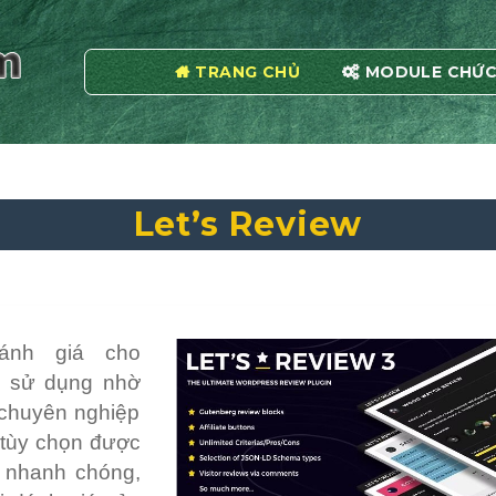
TRANG CHỦ
MODULE CHỨC
Let’s Review
ánh giá cho
ễ sử dụng nhờ
 chuyên nghiệp
u tùy chọn được
ả nhanh chóng,