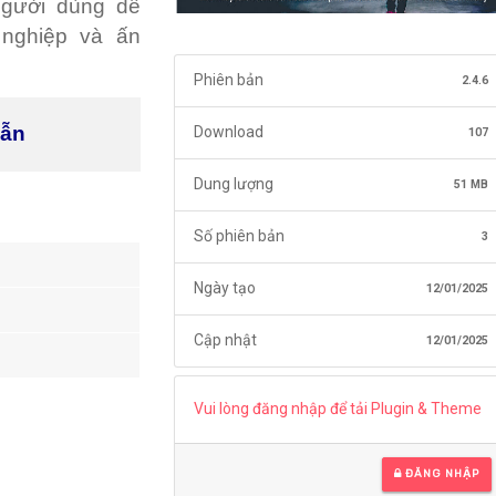
 người dùng dễ
 nghiệp và ấn
Phiên bản
2.4.6
dẫn
Download
107
Dung lượng
51 MB
Số phiên bản
3
Ngày tạo
12/01/2025
Cập nhật
12/01/2025
Vui lòng đăng nhập để tải Plugin & Theme
ĐĂNG NHẬP