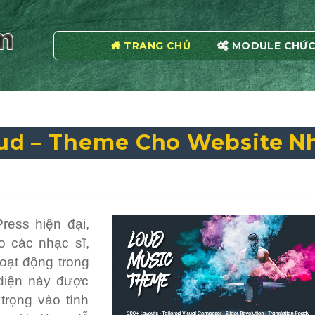
TRANG CHỦ
MODULE CHỨC
ud – Theme Cho Website N
ress hiện đại,
o các nhạc sĩ,
hoạt động trong
 diện này được
 trọng vào tính