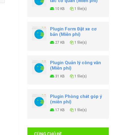
tác cơ quan (Miễn phí)
10 KB
1 file(s)
Plugin Form Đặt xe cơ
bản (Miễn phí)
27 KB
1 file(s)
Plugin Quản lý công văn
(Miễn phí)
31 KB
1 file(s)
Plugin Phòng chát góp ý
(miễn phí)
17 KB
1 file(s)
CÙNG CHỦ ĐỀ