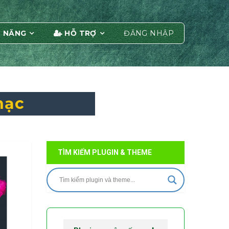
 NĂNG
HỖ TRỢ
ĐĂNG NHẬP
hạc
TÌM KIẾM PLUGIN & THEME