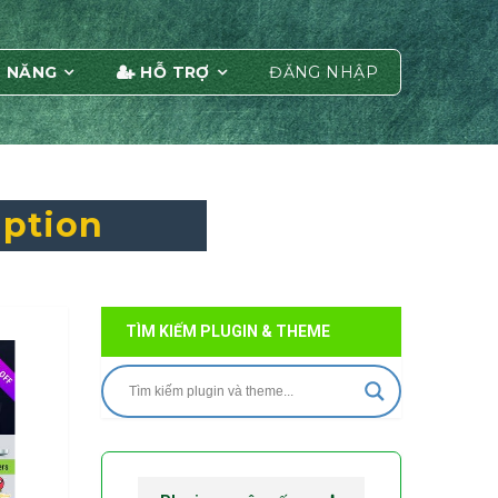
 NĂNG
HỖ TRỢ
ĐĂNG NHẬP
iption
TÌM KIẾM PLUGIN & THEME