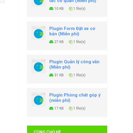
tác cơ quan (Miễn phí)
10 KB
1 file(s)
Plugin Form Đặt xe cơ
bản (Miễn phí)
27 KB
1 file(s)
Plugin Quản lý công văn
(Miễn phí)
31 KB
1 file(s)
Plugin Phòng chát góp ý
(miễn phí)
17 KB
1 file(s)
CÙNG CHỦ ĐỀ