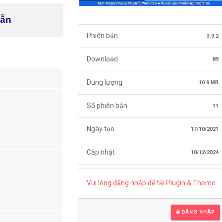
dẫn
Phiên bản
3.9.2
Download
89
Dung lượng
10.9 MB
Số phiên bản
11
Ngày tạo
17/10/2021
Cập nhật
10/12/2024
Vui lòng đăng nhập để tải Plugin & Theme
ĐĂNG NHẬP