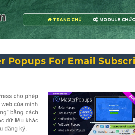
TRANG CHỦ
MODULE CHỨC
r Popups For Email Subscr
Press cho phép
g web của mình
àng” bằng cách
ác dữ liệu khác
u đăng ký.