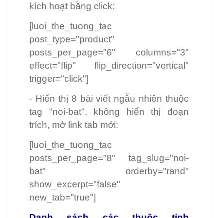
kích hoạt bằng click:
[luoi_the_tuong_tac
post_type="product"
posts_per_page="6" columns="3"
effect="flip" flip_direction="vertical"
trigger="click"]
- Hiển thị 8 bài viết ngẫu nhiên thuộc
tag "noi-bat", không hiển thị đoạn
trích, mở link tab mới:
[luoi_the_tuong_tac
posts_per_page="8" tag_slug="noi-
bat" orderby="rand"
show_excerpt="false"
new_tab="true"]
Danh sách các thuộc tính