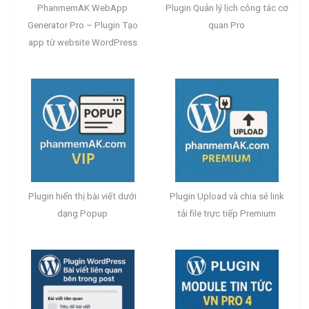
PhanmemAK WebApp
Plugin Quản lý lịch công tác cơ
Generator Pro – Plugin Tạo
quan Pro
app từ website WordPress
Plugin hiển thị bài viết dưới
Plugin Upload và chia sẻ link
dạng Popup
tải file trực tiếp Premium