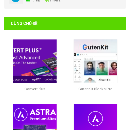
17 KB
1 file(s)
CÙNG CHỦ ĐỀ
ConvertPlus
GutenKit Blocks Pro