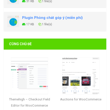
31 KB
1 file(s)
Plugin Phòng chát góp ý (miễn phí)
17 KB
1 file(s)
CÙNG CHỦ ĐỀ
Themehigh – Checkout Field
Auctions for WooCommerce
Editor for WooCommerce