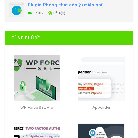
Plugin Phòng chát góp ý (miễn phí)
17 KB
1 file(s)
CÙNG CHỦ ĐỀ
WP Force SSL Pro
Appender