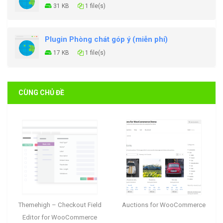
31 KB
1 file(s)
Plugin Phòng chát góp ý (miễn phí)
17 KB
1 file(s)
CÙNG CHỦ ĐỀ
Themehigh – Checkout Field
Auctions for WooCommerce
Editor for WooCommerce