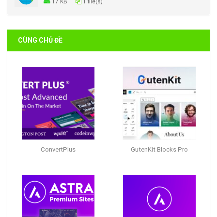
17 KB
1 file(s)
CÙNG CHỦ ĐỀ
ConvertPlus
GutenKit Blocks Pro