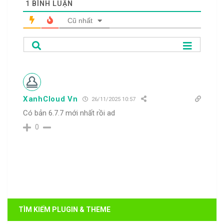
1
BÌNH LUẬN
Cũ nhất
XanhCloud Vn
26/11/2025 10:57
Có bản 6.7.7 mới nhất rồi ad
0
TÌM KIẾM PLUGIN & THEME