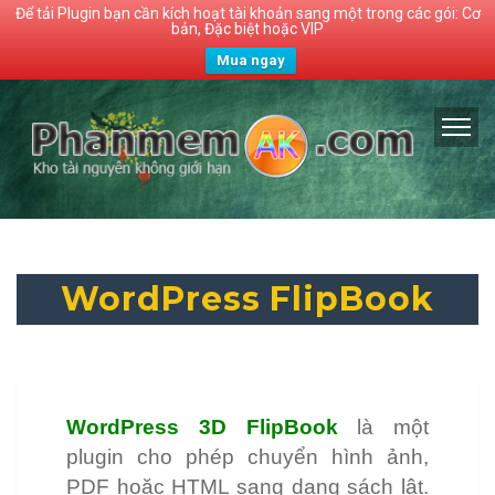
Để tải Plugin bạn cần kích hoạt tài khoản sang một trong các gói: Cơ
bản, Đặc biệt hoặc VIP
Mua ngay
WordPress FlipBook
WordPress 3D FlipBook
là một
plugin cho phép chuyển hình ảnh,
PDF hoặc HTML sang dạng sách lật.