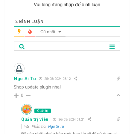
Vui lòng đăng nhập để bình luận
2
BÌNH LUẬN
Cũ nhất
Ngo Si Tu
25/05/2024 05:12
Shop update plugin nha!
0
Quản trị
Quản trị viên
26/05/2024 01:21
Phản hồi
Ngo Si Tu
Đã cập nhật phiên bản mới, bạn tải về để sử dụng ạ!