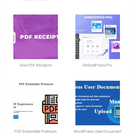
Give PDF Receipts
EmbedPress Pro
PDF Embedder Premium
WordPress User Document