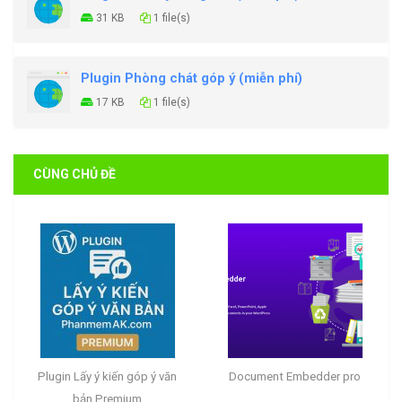
31 KB
1 file(s)
Plugin Phòng chát góp ý (miễn phí)
17 KB
1 file(s)
CÙNG CHỦ ĐỀ
Plugin Lấy ý kiến góp ý văn
Document Embedder pro
bản Premium