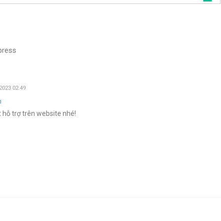
press
2023 02:49
n
 hỗ trợ trên website nhé!