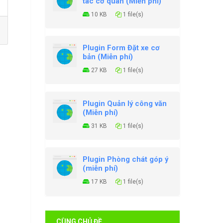
tác cơ quan (Miễn phí)
10 KB
1 file(s)
Plugin Form Đặt xe cơ
bản (Miễn phí)
27 KB
1 file(s)
Plugin Quản lý công văn
(Miễn phí)
31 KB
1 file(s)
Plugin Phòng chát góp ý
(miễn phí)
17 KB
1 file(s)
CÙNG CHỦ ĐỀ