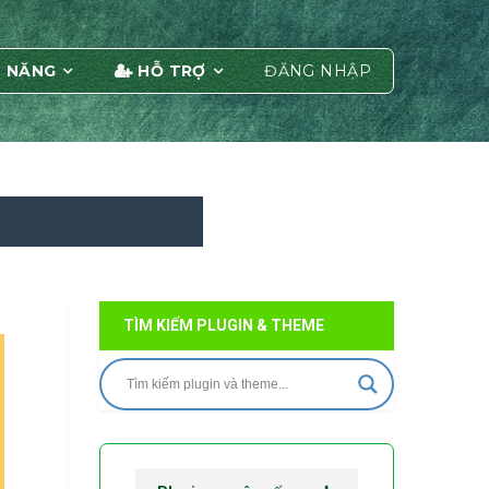
 NĂNG
HỖ TRỢ
ĐĂNG NHẬP
TÌM KIẾM PLUGIN & THEME