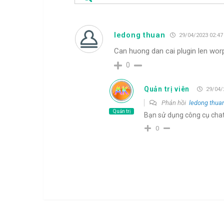
ledong thuan
29/04/2023 02:47
Can huong dan cai plugin len wor
0
Quản trị viên
29/04/
Phản hồi
ledong thua
Quản trị
Bạn sử dụng công cụ chat
0