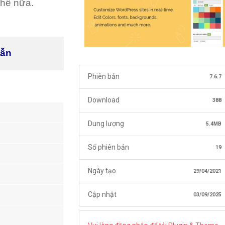
thế nữa.
dẫn
Phiên bản
7.6.7
Download
388
Dung lượng
5.4MB
Số phiên bản
19
Ngày tạo
29/04/2021
Cập nhật
03/09/2025