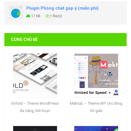
Plugin Phòng chát góp ý (miễn phí)
17 KB
1 file(s)
CÙNG CHỦ ĐỀ
Enfold – Theme WordPress
Maktub – Theme WP cho Blog
đa năng, linh hoạt
tối giản