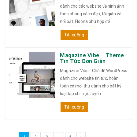
dành cho các website về hình ảnh
theo phong cách đẹp, tối giản và
nổi bật. Floona phù hợp để ...
Tải xuống
Magazine Vibe – Theme
Tin Tức Đơn Giản
Magazine Vibe - Chủ đề WordPress
dành cho website tin tức, hoàn
toàn có mọi thứ dành cho bất kỳ
loại tạp chí trực tuyến ...
Tải xuống
1
2
3
…
5
›