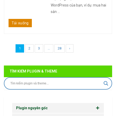
WordPress của bạn, ví dụ: mua hai
sản ...
Tải xuống
1
2
3
…
28
›
TÌM KIẾM PLUGIN & THEME
Plugin nguyên gốc