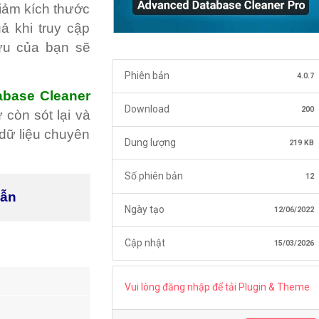
giảm kích thước
ả khi truy cập
lưu của bạn sẽ
Phiên bản
4.0.7
abase Cleaner
Download
200
 còn sót lại và
 dữ liệu chuyên
Dung lượng
219 KB
Số phiên bản
12
dẫn
Ngày tạo
12/06/2022
Cập nhật
15/03/2026
Vui lòng đăng nhập để tải Plugin & Theme