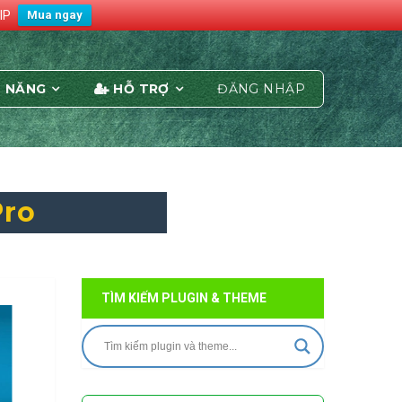
IP
Mua ngay
 NĂNG
HỖ TRỢ
ĐĂNG NHẬP
Pro
TÌM KIẾM PLUGIN & THEME