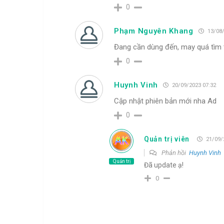
0
Phạm Nguyên Khang
13/08/
Đang cần dùng đến, may quá tìm 
0
Huynh Vinh
20/09/2023 07:32
Cập nhật phiên bản mới nha Ad
0
Quản trị viên
21/09/
Phản hồi
Huynh Vinh
Quản trị
Đã update ạ!
0