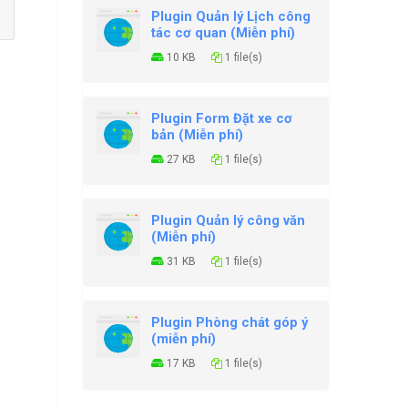
Plugin Quản lý Lịch công
tác cơ quan (Miễn phí)
10 KB
1 file(s)
Plugin Form Đặt xe cơ
bản (Miễn phí)
27 KB
1 file(s)
Plugin Quản lý công văn
(Miễn phí)
31 KB
1 file(s)
Plugin Phòng chát góp ý
(miễn phí)
17 KB
1 file(s)