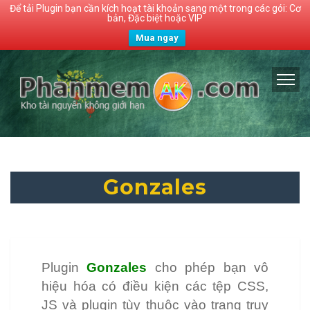
Để tải Plugin bạn cần kích hoạt tài khoản sang một trong các gói: Cơ
bản, Đặc biệt hoặc VIP
Mua ngay
Gonzales
Plugin
Gonzales
cho phép bạn vô
hiệu hóa có điều kiện các tệp CSS,
JS và plugin tùy thuộc vào trang truy