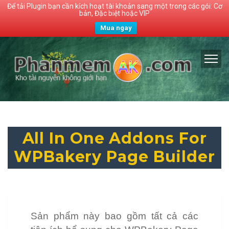
Để tải Plugin bạn cần kích hoạt tài khoản sang một trong các gói: Cơ
bản, Đặc biệt hoặc VIP
Mua ngay
All In One Addons For
WPBakery Page Builder
Sản phẩm này bao gồm tất cả các