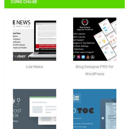
CÙNG CHỦ ĐỀ
Live News
Blog Designer PRO for
WordPress