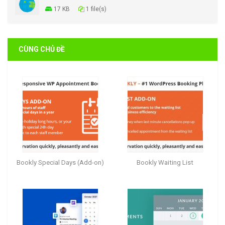
17 KB
1 file(s)
CÙNG CHỦ ĐỀ
Bookly Special Days (Add-on)
Bookly Waiting List