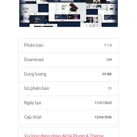
Phiên bản
1.7.2
Download
149
Dung lượng
30 MB
Số phiên bản
11
Ngày tạo
11/07/2022
Cập nhật
12/04/2026
Vui lòng đăng nhập để tải Plugin & Theme