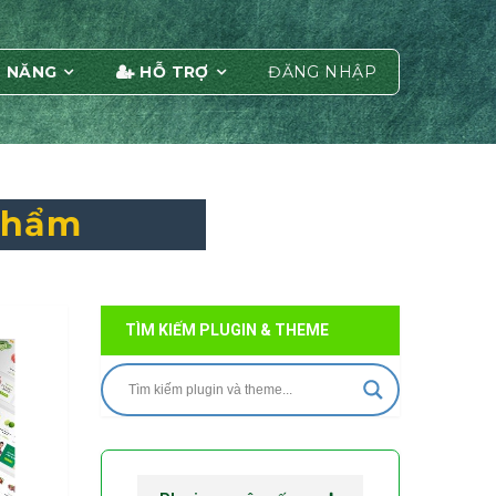
 NĂNG
HỖ TRỢ
ĐĂNG NHẬP
Phẩm
TÌM KIẾM PLUGIN & THEME