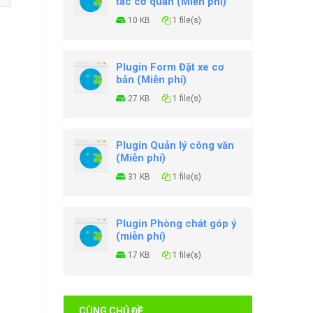
tác cơ quan (Miễn phí)
10 KB
1 file(s)
Plugin Form Đặt xe cơ
bản (Miễn phí)
27 KB
1 file(s)
Plugin Quản lý công văn
(Miễn phí)
31 KB
1 file(s)
Plugin Phòng chát góp ý
(miễn phí)
17 KB
1 file(s)
CÙNG CHỦ ĐỀ