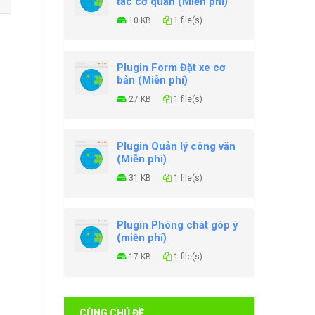
tác cơ quan (Miễn phí)
10 KB
1 file(s)
Plugin Form Đặt xe cơ
bản (Miễn phí)
27 KB
1 file(s)
Plugin Quản lý công văn
(Miễn phí)
31 KB
1 file(s)
Plugin Phòng chát góp ý
(miễn phí)
17 KB
1 file(s)
CÙNG CHỦ ĐỀ