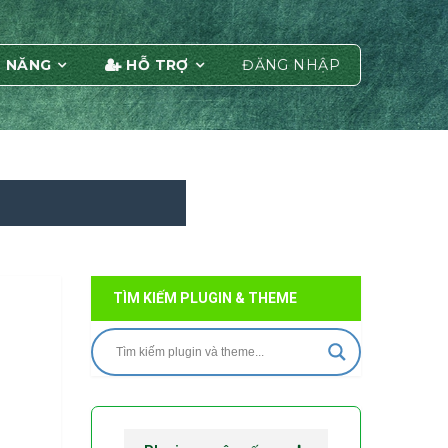
 NĂNG
HỖ TRỢ
ĐĂNG NHẬP
TÌM KIẾM PLUGIN & THEME