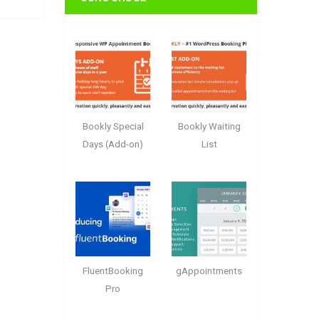
Bookly Special
Bookly Waiting
Days (Add-on)
List
FluentBooking
gAppointments
Pro