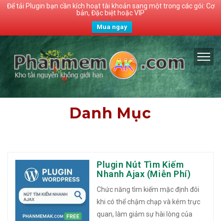
Để tải Plugin bạn cần kích hoạt tài khoản sang một trong các gói: Cơ
bản, Đặc biệt hoặc VIP
Mua ngay
Danh Mục
Plugin Nút Tìm Kiếm
Nhanh Ajax (Miễn Phí)
Chức năng tìm kiếm mặc định đôi
khi có thể chậm chạp và kém trực
quan, làm giảm sự hài lòng của