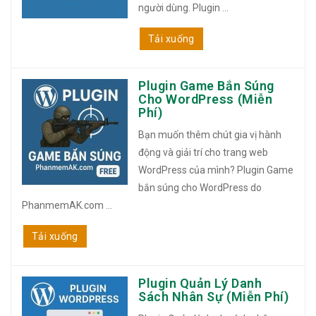
người dùng. Plugin ...
Tải xuống
Plugin Game Bắn Súng
Cho WordPress (Miễn
Phí)
Bạn muốn thêm chút gia vị hành
động và giải trí cho trang web
WordPress của mình? Plugin Game
bắn súng cho WordPress do
PhanmemAK.com ...
Tải xuống
Plugin Quản Lý Danh
Sách Nhân Sự (Miễn Phí)