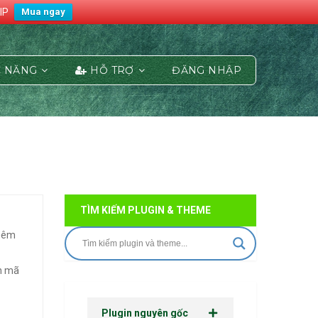
IP
Mua ngay
 NĂNG
HỖ TRỢ
ĐĂNG NHẬP
TÌM KIẾM PLUGIN & THEME
thêm
n mã
Plugin nguyên gốc