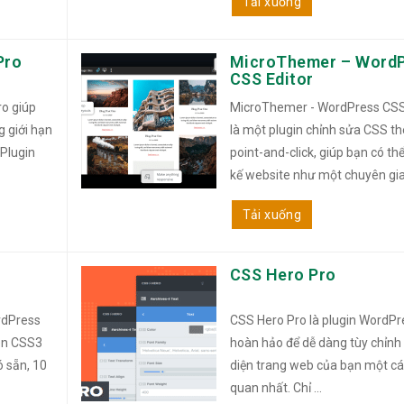
Tải xuống
Pro
MicroThemer – Word
CSS Editor
o giúp
MicroThemer - WordPress CSS
g giới hạn
là một plugin chỉnh sửa CSS th
 Plugin
point-and-click, giúp bạn có thể
kế website như một chuyên gia 
Tải xuống
CSS Hero Pro
rdPress
CSS Hero Pro là plugin WordPr
rên CSS3
hoàn hảo để dễ dàng tùy chỉnh
ó sẵn, 10
diện trang web của bạn một cá
quan nhất. Chỉ ...