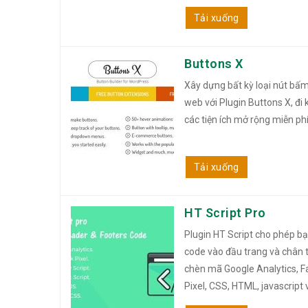
Tải xuống
Buttons X
Xây dựng bất kỳ loại nút bấ
web với Plugin Buttons X, đi
các tiện ích mở rộng miễn phí 
Tải xuống
HT Script Pro
Plugin HT Script cho phép b
code vào đầu trang và chân 
chèn mã Google Analytics, 
Pixel, CSS, HTML, jаvascript v