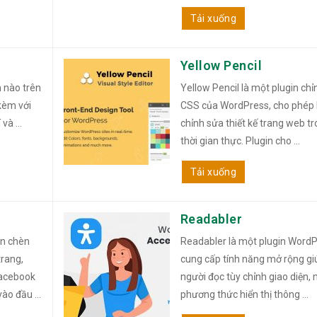
Tải xuống
Yellow Pencil
m nào trên
Yellow Pencil là một plugin ch
 kèm với
CSS của WordPress, cho phép
và ...
chỉnh sửa thiết kế trang web t
thời gian thực. Plugin cho ...
Tải xuống
Readabler
ạn chèn
Readabler là một plugin Word
trang,
cung cấp tính năng mở rộng gi
Facebook
người đọc tùy chỉnh giao diện,
ào đầu ...
phương thức hiển thị thông ...