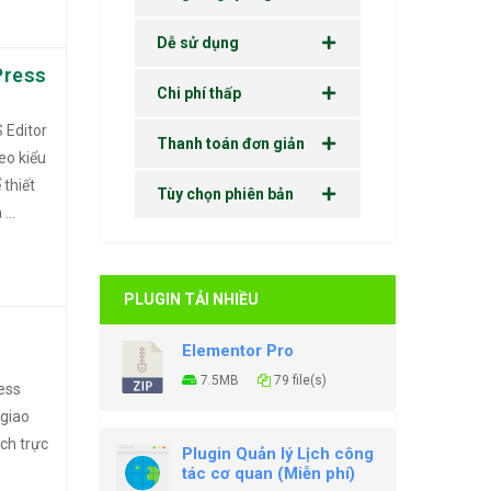
Dễ sử dụng
Press
Chi phí thấp
 Editor
Thanh toán đơn giản
eo kiểu
 thiết
Tùy chọn phiên bản
...
PLUGIN TẢI NHIỀU
Elementor Pro
7.5MB
79 file(s)
ess
 giao
ch trực
Plugin Quản lý Lịch công
tác cơ quan (Miễn phí)