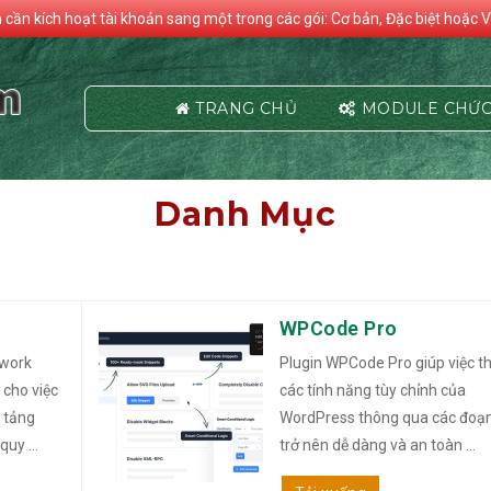
n cần kích hoạt tài khoản sang một trong các gói: Cơ bản, Đặc biệt hoặc V
TRANG CHỦ
MODULE CHỨC
Danh Mục
WPCode Pro
ework
Plugin WPCode Pro giúp việc 
 cho việc
các tính năng tùy chỉnh của
 tảng
WordPress thông qua các đoạ
uy ...
trở nên dễ dàng và an toàn ...