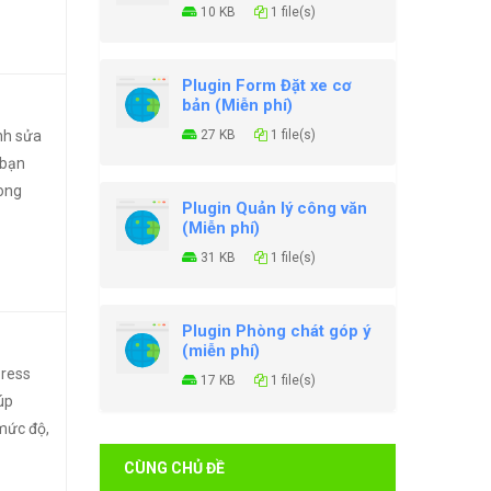
10 KB
1 file(s)
Plugin Form Đặt xe cơ
bản (Miễn phí)
ỉnh sửa
27 KB
1 file(s)
 bạn
rong
Plugin Quản lý công văn
(Miễn phí)
31 KB
1 file(s)
Plugin Phòng chát góp ý
(miễn phí)
Press
17 KB
1 file(s)
úp
 mức độ,
CÙNG CHỦ ĐỀ