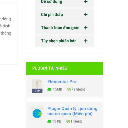
Dễ sử dụng
Chi phí thấp
ự động
à định
Thanh toán đơn giản
 thông
Tùy chọn phiên bản
PLUGIN TẢI NHIỀU
Elementor Pro
7.5MB
79 file(s)
Plugin Quản lý Lịch công
tác cơ quan (Miễn phí)
10 KB
1 file(s)