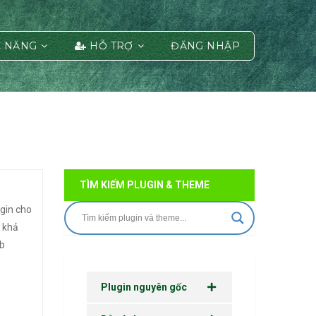
 NĂNG
HỖ TRỢ
ĐĂNG NHẬP
TÌM KIẾM PLUGIN & THEME
gin cho
 khả
b
Plugin nguyên gốc