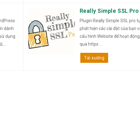
Really Simple SSL Pro
rdPress
Plugin Really Simple SSL pro t
ển dành
phát hiện các cài đặt của bạn v
 sử dụng
cấu hình Website để hoạt động
 ...
qua https ...
Tải xuống