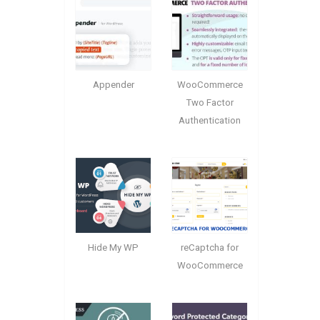
Appender
WooCommerce
Two Factor
Authentication
Hide My WP
reCaptcha for
WooCommerce