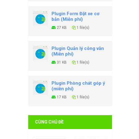
Plugin Form Đặt xe cơ
bản (Miễn phí)
27 KB
1 file(s)
Plugin Quản lý công văn
(Miễn phí)
31 KB
1 file(s)
Plugin Phòng chát góp ý
(miễn phí)
17 KB
1 file(s)
CÙNG CHỦ ĐỀ