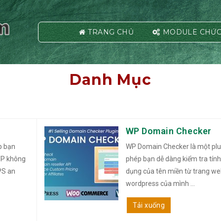
TRANG CHỦ
MODULE CHỨC
Danh Mục
WP Domain Checker
p bạn
WP Domain Checker là một plu
TP không
phép bạn dễ dàng kiểm tra tính
PS an
dụng của tên miền từ trang we
wordpress của mình ...
Tải xuống